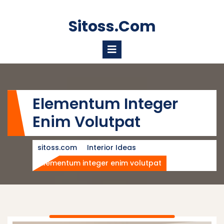
Skip
to
Sitoss.com
content
Open
Menu
Elementum Integer
Enim Volutpat
sitoss.com
Interior Ideas
Elementum integer enim volutpat