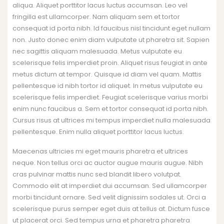
aliqua. Aliquet porttitor lacus luctus accumsan. Leo vel
fringilla est ullamcorper. Nam aliquam sem et tortor
consequat id porta nibh. Id faucibus nisl tincidunt eget nullam
non. Justo donec enim diam vulputate ut pharetra sit. Sapien
nec sagittis aliquam malesuada. Metus vulputate eu
scelerisque felis imperdiet proin. Aliquet risus feugiat in ante
metus dictum at tempor. Quisque id diam vel quam. Mattis
pellentesque id nibh tortor id aliquet. In metus vulputate eu
scelerisque felis imperdiet. Feugiat scelerisque varius morbi
enim nunc faucibus a. Sem et tortor consequat id porta nibh.
Cursus risus at ultrices mi tempus imperdiet nulla malesuada
pellentesque. Enim nulla aliquet porttitor lacus luctus.
Maecenas ultricies mi eget mauris pharetra et ultrices
neque. Non tellus orci ac auctor augue mauris augue. Nibh
cras pulvinar mattis nunc sed blandit libero volutpat.
Commodo elit at imperdiet dui accumsan. Sed ullamcorper
morbi tincidunt ornare. Sed velit dignissim sodales ut. Orci a
scelerisque purus semper eget duis at tellus at. Dictum fusce
ut placerat orci. Sed tempus urna et pharetra pharetra