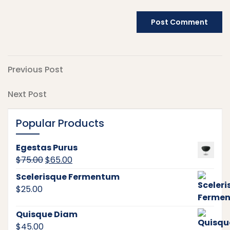
Post
Previous
Previous Post
Post
navigation
Next
Next Post
Post
Popular Products
Egestas Purus
Original
Current
$
75.00
$
65.00
price
price
Scelerisque Fermentum
was:
is:
$
25.00
$75.00.
$65.00.
Quisque Diam
$
45.00