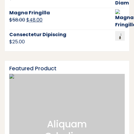
Magna Fringilla
Original
Current
$
58.00
$
48.00
price
price
was:
is:
Consectetur Dipiscing
$58.00.
$48.00.
$
25.00
Featured Product
Aliquam