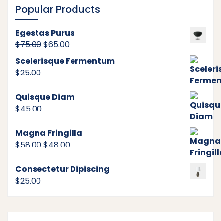
Popular Products
Egestas Purus
Original
Current
$
75.00
$
65.00
price
price
Scelerisque Fermentum
was:
is:
$
25.00
$75.00.
$65.00.
Quisque Diam
$
45.00
Magna Fringilla
Original
Current
$
58.00
$
48.00
price
price
was:
is:
Consectetur Dipiscing
$58.00.
$48.00.
$
25.00