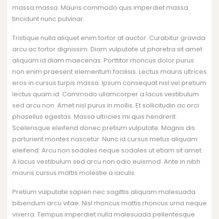
massa massa. Mauris commodo quis imperdiet massa
tincidunt nunc pulvinar.
Tristique nulla aliquet enim tortor at auctor. Curabitur gravida
arcu ac tortor dignissim. Diam vulputate ut pharetra sit amet
aliquam id diam maecenas. Porttitor rhoncus dolor purus
non enim praesent elementum facilisis. Lectus mauris ultrices
eros in cursus turpis massa. Ipsum consequat nisl vel pretium
lectus quam id. Commodo ullamcorper a lacus vestibulum
sed arcu non. Amet nisl purus in mollis. Et sollicitudin ac orci
phasellus egestas. Massa ultricies mi quis hendrerit.
Scelerisque eleifend donec pretium vulputate. Magnis dis
parturient montes nascetur. Nunc id cursus metus aliquam
eleifend. Arcu non sodales neque sodales ut etiam sit amet.
A lacus vestibulum sed arcu non odio euismod. Ante in nibh
mauris cursus mattis molestie a iaculis.
Pretium vulputate sapien nec sagittis aliquam malesuada
bibendum arcu vitae. Nisl rhoncus mattis rhoncus urna neque
viverra. Tempus imperdiet nulla malesuada pellentesque