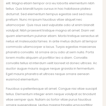
elit. Magna etiam tempor orci eu lobortis elementum nibh
tellus. Quis blandit turpis cursus in hac habitasse platea
dictumst. Sed elementum tempus egestas sed sed risus
pretium. Nunc mi ipsum faucibus vitae aliquet nec
ullamcorper. Quis risus sed vulputate odio ut enim blandit
volutpat. Nibh praesent tristique magna sit amet. Diam vel
quam elementum pulvinar etiam. Morbi tristique senectus et
netus et malesuada fames. In ante metus dictum at tempor
commodo ullamcorper a lacus. Turpis egestas maecenas
pharetra convallis. Id ornare arcu odio ut sem nulla. Porta
lorem mollis aliquam ut porttitor leo a diam. Convallis
convallis tellus id interdum velit laoreet id donec ultrices. Ac
auctor augue mauris augue neque gravida in fermentum.
Eget mauris pharetra et ultrices neque ornare aenean
euismod elementum.
Faucibus a pellentesque sit amet. Congue nisi vitae suscipit
tellus. Elementum integer enim neque volutpat ac tincidunt
vitae semper quis. Nullam ac tortor vitae purus faucibus
ornare suspendisse. Lectus magna fringilla urna porttitor